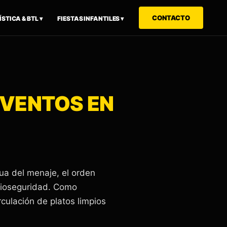
CONTACTO
STICA & BTL ▾
FIESTAS INFANTILES ▾
EVENTOS EN
nua del menaje, el orden
 bioseguridad. Como
culación de platos limpios