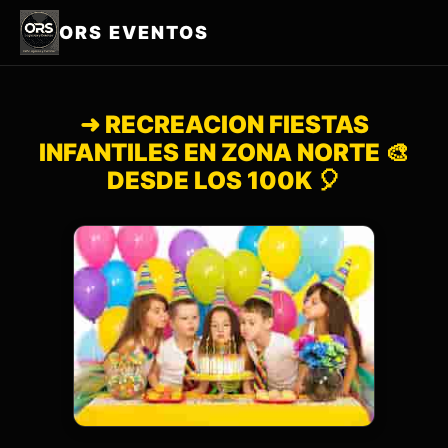
ORS EVENTOS
➜ RECREACION FIESTAS
INFANTILES EN ZONA NORTE 🎨
DESDE LOS 100K 🎈