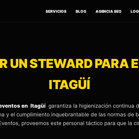
SERVICIOS
BLOG
AGENCIA SEO
LOGÍ
 UN STEWARD PARA 
ITAGÜÍ
eventos en Itagüí
garantiza la higienización continua 
ina y el cumplimiento inquebrantable de las normas de
Eventos, proveemos este personal táctico para que la cir