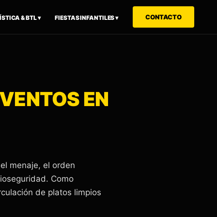
CONTACTO
STICA & BTL ▾
FIESTAS INFANTILES ▾
EVENTOS EN
del menaje, el orden
 bioseguridad. Como
culación de platos limpios