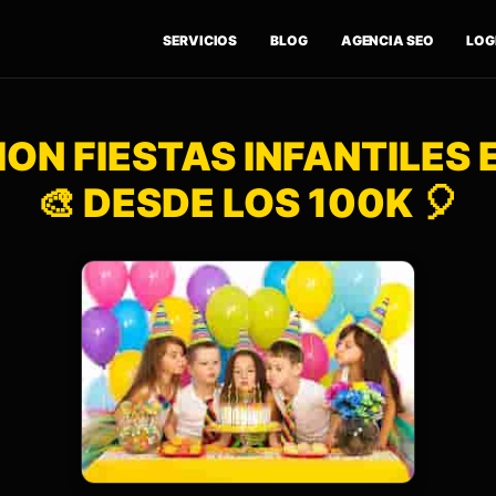
SERVICIOS
BLOG
AGENCIA SEO
LOGÍ
ON FIESTAS INFANTILES
🎨 DESDE LOS 100K 🎈