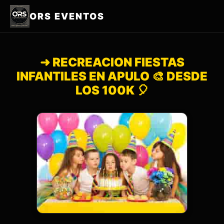
ORS EVENTOS
➜ RECREACION FIESTAS
INFANTILES EN APULO 🎨 DESDE
LOS 100K 🎈