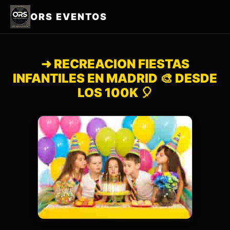
ORS EVENTOS
➜ RECREACION FIESTAS
INFANTILES EN MADRID 🎨 DESDE
LOS 100K 🎈