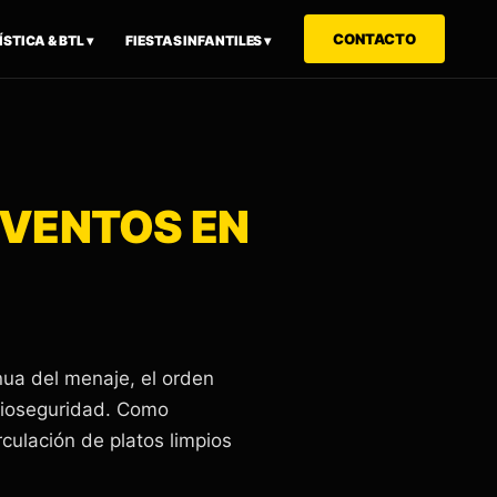
CONTACTO
STICA & BTL ▾
FIESTAS INFANTILES ▾
EVENTOS EN
nua del menaje, el orden
 bioseguridad. Como
culación de platos limpios