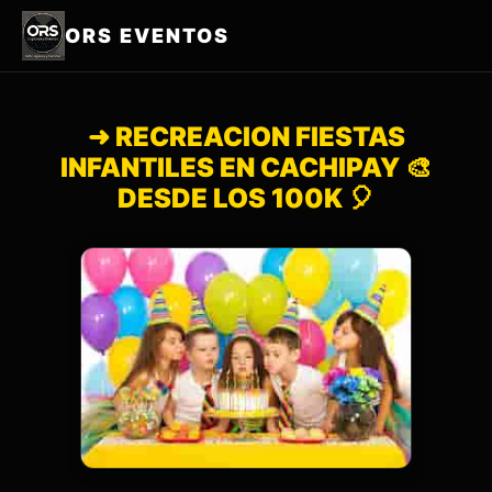
ORS EVENTOS
➜ RECREACION FIESTAS
INFANTILES EN CACHIPAY 🎨
DESDE LOS 100K 🎈