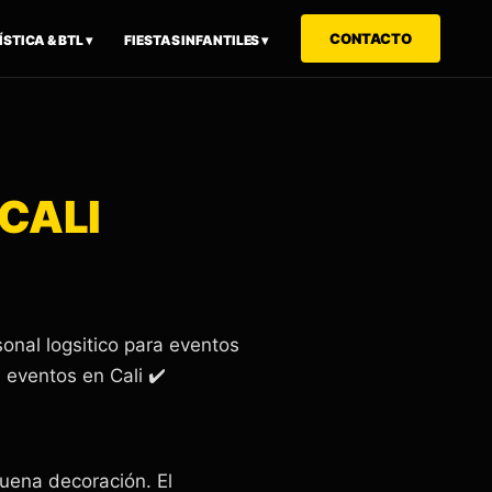
CONTACTO
STICA & BTL ▾
FIESTAS INFANTILES ▾
CALI
nal logsitico para eventos
a eventos en Cali ✔️
uena decoración. El