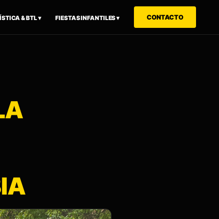
CONTACTO
STICA & BTL ▾
FIESTAS INFANTILES ▾
LA
IA