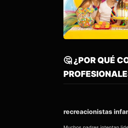
🤔 ¿POR QUÉ 
PROFESIONALES
recreacionistas inf
Muchos padres intentan lide