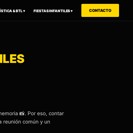
CONTACTO
STICA & BTL ▾
FIESTAS INFANTILES ▾
ILES
memoria 📸. Por eso, contar
na reunión común y un