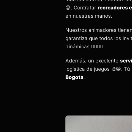
😓. Contratar
recreadores 
en nuestras manos.
Nuestros animadores tienen
garantiza que todos los invi
dinámicas 🏃‍♀️🏃‍♂️.
Además, un excelente
serv
logística de juegos 🎨🧩. Tú
Bogota
.