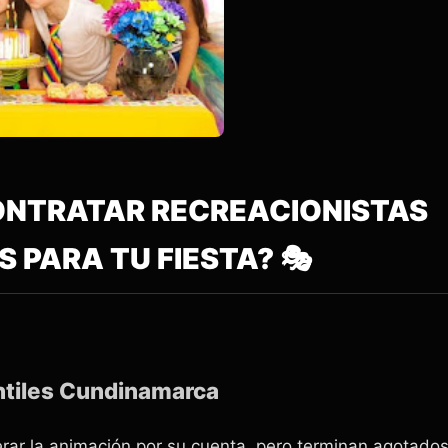
CONTRATAR RECREACIONISTAS
 PARA TU FIESTA? 🎭
antiles Cundinamarca
rar la animación por su cuenta, pero terminan agotados