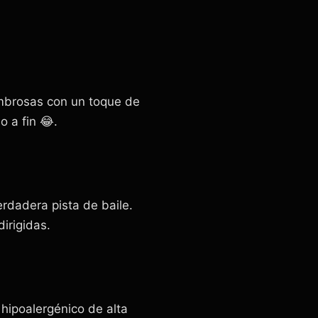
ombrosas con un toque de
 a fin 😂.
rdadera pista de baile.
irigidas.
 hipoalergénico de alta