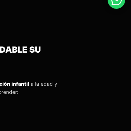
IDABLE SU
ión infantil
a la edad y
prender: