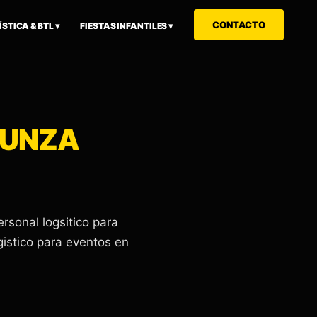
CONTACTO
STICA & BTL ▾
FIESTAS INFANTILES ▾
FUNZA
sonal logsitico para
gistico para eventos en