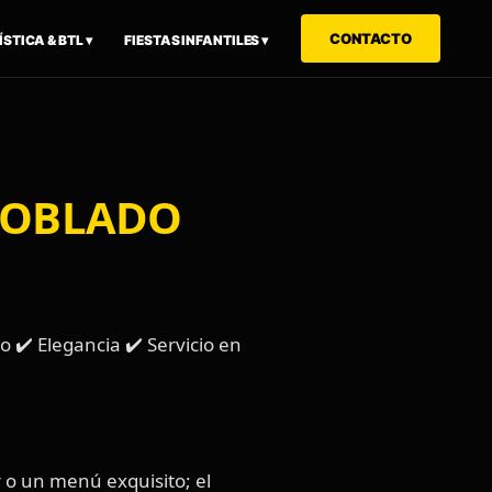
CONTACTO
STICA & BTL ▾
FIESTAS INFANTILES ▾
 POBLADO
 ✔️ Elegancia ✔️ Servicio en
r o un menú exquisito; el