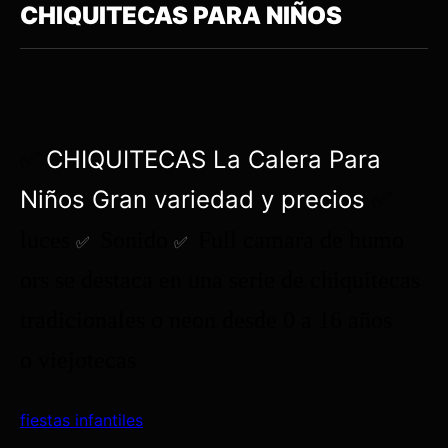
CHIQUITECAS PARA NIÑOS
CHIQUITECAS La Calera Para
✅
Niños Gran variedad y precios
✅
luces
Sonido
Full camara de humo
✅
✅
ors se destaca en una serie de chiquitecas
tradicionales o neon desde 0 a 16 años
o viejotecas
fiestas infantiles