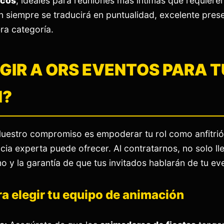
icos
, ideales para reuniones más íntimas que requiere
ón siempre se traducirá en puntualidad, excelente pres
ra categoría.
EGIR A ORS EVENTOS PARA 
N?
uestro compromiso es empoderar tu rol como anfitrió
cia experta puede ofrecer. Al contratarnos, no solo ll
mo y la garantía de que tus invitados hablarán de tu e
ara elegir tu equipo de animación