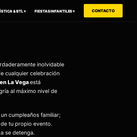
CONTACTO
STICA & BTL ▾
FIESTAS INFANTILES ▾
erdaderamente inolvidable
 cualquier celebración
 en
La Vega
está
gría al máximo nivel de
 un cumpleaños familiar;
 de tu propio evento.
ca se detenga.