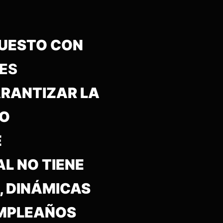
PUESTO CON
LES
ARANTIZAR LA
IO
E
L NO TIENE
, DINÁMICAS
UMPLEAÑOS