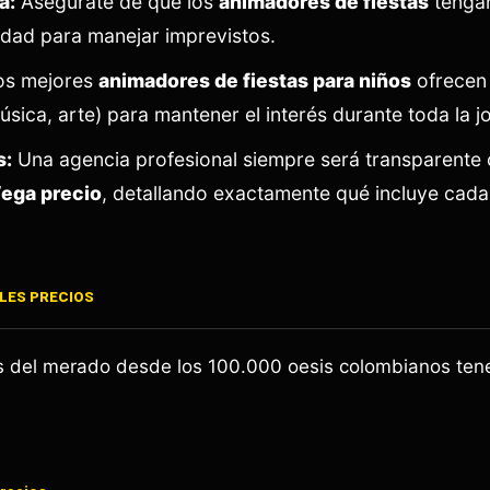
a:
Asegúrate de que los
animadores de fiestas
tengan
dad para manejar imprevistos.
s mejores
animadores de fiestas para niños
ofrecen
úsica, arte) para mantener el interés durante toda la j
s:
Una agencia profesional siempre será transparente 
Vega precio
, detallando exactamente qué incluye cada
ILES PRECIOS
os del merado desde los 100.000 oesis colombianos te