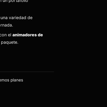
 un portafolio
 una variedad de
ornada.
con el
animadores de
 paquete.
nemos planes