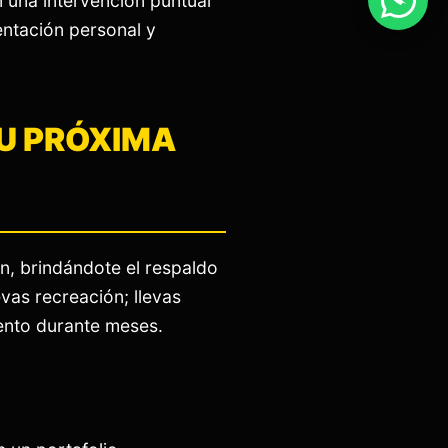
n una intervención puntual
entación personal y
TU PRÓXIMA
n, brindándote el respaldo
evas recreación; llevas
vento durante meses.