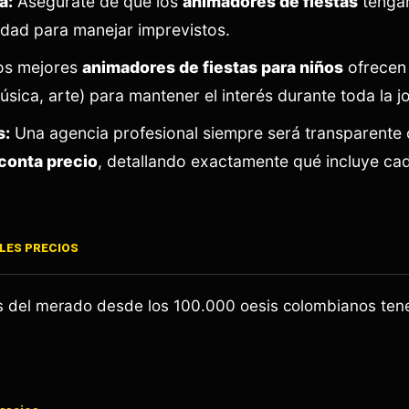
a:
Asegúrate de que los
animadores de fiestas
tengan
dad para manejar imprevistos.
s mejores
animadores de fiestas para niños
ofrecen
úsica, arte) para mantener el interés durante toda la j
s:
Una agencia profesional siempre será transparente 
oconta precio
, detallando exactamente qué incluye ca
ILES PRECIOS
os del merado desde los 100.000 oesis colombianos te