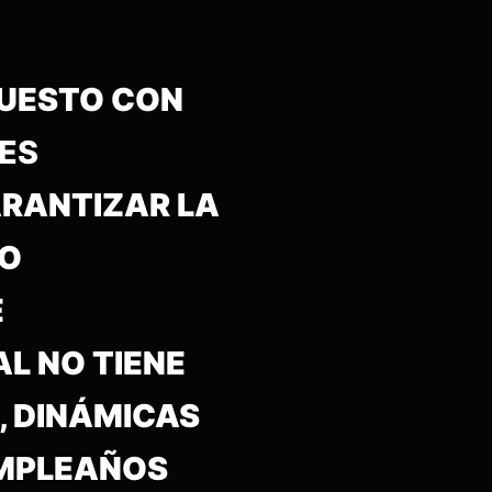
PUESTO CON
LES
ARANTIZAR LA
IO
E
L NO TIENE
, DINÁMICAS
UMPLEAÑOS