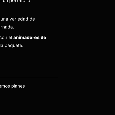
 un portafolio
 una variedad de
ornada.
con el
animadores de
da paquete.
nemos planes