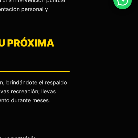
n una intervención puntual
entación personal y
TU PRÓXIMA
n, brindándote el respaldo
evas recreación; llevas
vento durante meses.