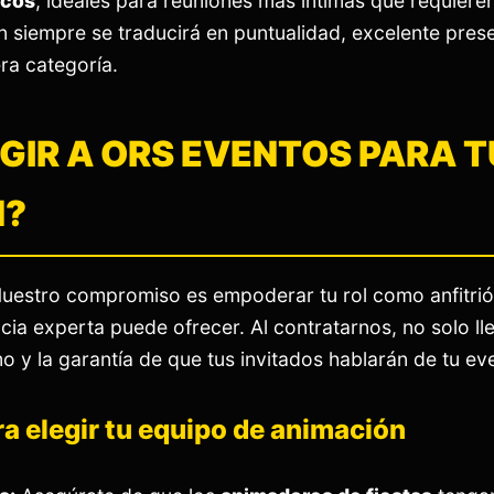
icos
, ideales para reuniones más íntimas que requiere
ón siempre se traducirá en puntualidad, excelente pres
ra categoría.
EGIR A ORS EVENTOS PARA 
N?
uestro compromiso es empoderar tu rol como anfitrió
cia experta puede ofrecer. Al contratarnos, no solo ll
mo y la garantía de que tus invitados hablarán de tu e
ara elegir tu equipo de animación