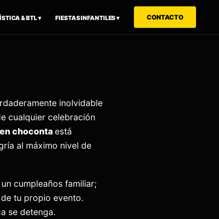
CONTACTO
STICA & BTL ▾
FIESTAS INFANTILES ▾
erdaderamente inolvidable
 cualquier celebración
 en
choconta
está
gría al máximo nivel de
 un cumpleaños familiar;
 de tu propio evento.
ca se detenga.