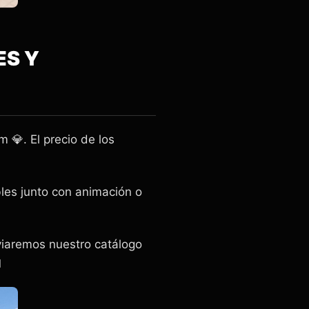
ES Y
💎. El precio de los
bles junto con animación o
viaremos nuestro catálogo
️