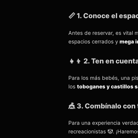
📏 1. Conoce el espa
Antes de reservar, es vital
espacios cerrados y
mega i
👧👦 2. Ten en cuenta
Para los más bebés, una pisc
los
toboganes y castillos s
🎪 3. Combínalo con 
Para una experiencia verda
recreacionistas 🤡. ¡Haremos