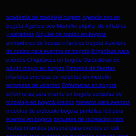
academia de modelaje bogota
Agencia seo en
bogota
Agencia seo Medellin
alquiler de inflables
y saltarines
Alquiler de sonido en bogota
animadores de fiestas infantiles bogota
Auxiliare
de cocina para eventos en bogota
Brigadisas para
eventos
Chiquitecas en bogota
Cuidadoras de
adulto mayor en bogota
Empresa de fiesttas
infantiles
empresa de volanteo en medellin
empresas de volanteo
Enfermeras en bogota
Enfermeras para evento en bogota
escuelas de
modelaje en bogotá precios
meseros para eventos
modelos de protocolo bogota
pantallas led para
eventos en bogota
paquetes de recreacion para
fiestas infantiles
personal para eventos en cali