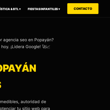
CONTACTO
STICA & BTL ▾
FIESTAS INFANTILES ▾
or agencia seo en Popayán?
 hoy. ¡Lidera Google! 🚀📈
POPAYÁN
S
 medibles, autoridad de
otenciar tu sitio web para