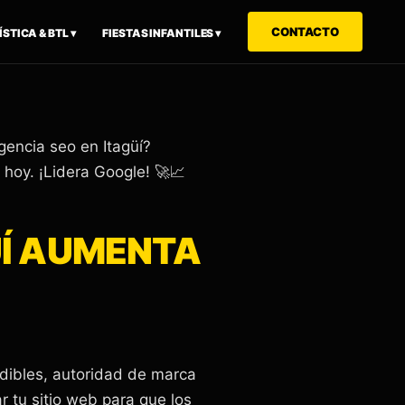
CONTACTO
STICA & BTL ▾
FIESTAS INFANTILES ▾
encia seo en Itagüí?
 hoy. ¡Lidera Google! 🚀📈
ÜÍ AUMENTA
edibles, autoridad de marca
r tu sitio web para que los