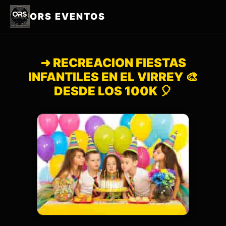
ORS EVENTOS
➜ RECREACION FIESTAS
INFANTILES EN EL VIRREY 🎨
DESDE LOS 100K 🎈