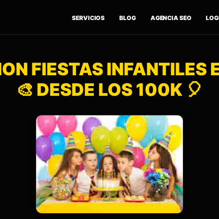
SERVICIOS
BLOG
AGENCIA SEO
LOGÍ
ON FIESTAS INFANTILES
🎨 DESDE LOS 100K 🎈