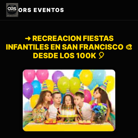
ORS EVENTOS
➜ RECREACION FIESTAS
INFANTILES EN SAN FRANCISCO 🎨
DESDE LOS 100K 🎈