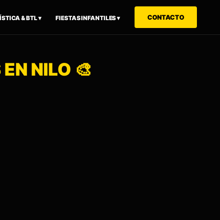
CONTACTO
STICA & BTL ▾
FIESTAS INFANTILES ▾
EN NILO 🎨