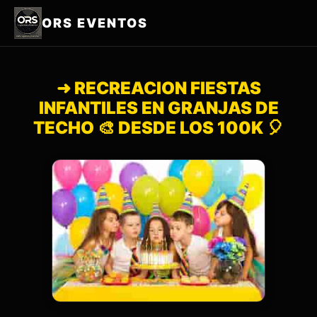
ORS EVENTOS
➜ RECREACION FIESTAS
INFANTILES EN GRANJAS DE
TECHO 🎨 DESDE LOS 100K 🎈